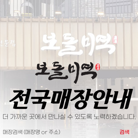
전국매장안내
더 가까운 곳에서 만나실 수 있도록 노력하겠습니다.
검색