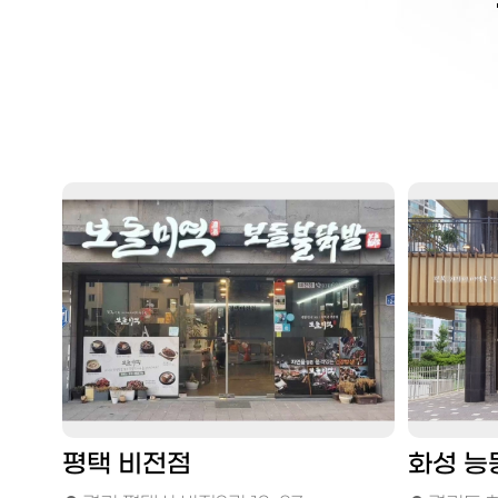
평택 비전점
화성 능