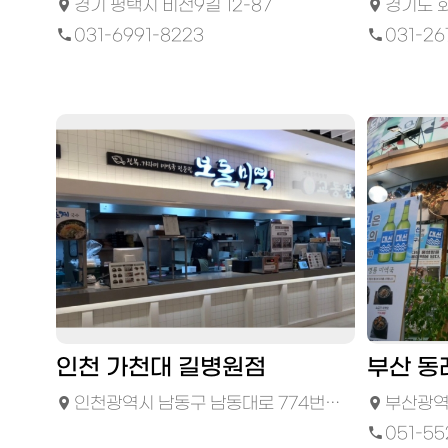
경기 평택시 비전9길 12-87
경기도 화성
031-6991-8223
031-26
인천 가천대 길병원점
부산 
인천광역시 남동구 남동대로 774번길21, 지하 1층 가천대 길병원 본관
부산광역시
051-55