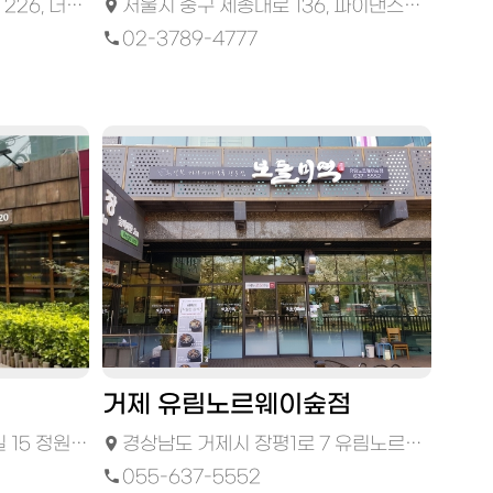
트 111-1호
서울시 중구 세종대로 136, 파이낸스빌딩 지하1층 103호
02-3789-4777
거제 유림노르웨이숲점
빌딩 지하1층
경상남도 거제시 장평1로 7 유림노르웨이숲 105호
055-637-5552