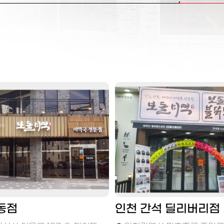
동점
인천 간석 딜리버리점