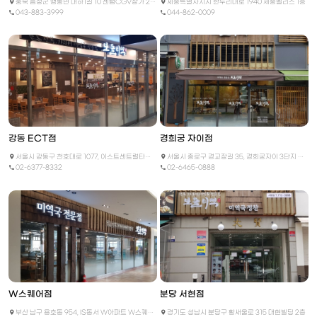
충북 음성군 맹동면 대하1길 10 센텀CGV상가 210호
세종특별자치시 한누리대로 1940 세종펠리스 1층
043-883-3999
044-862-0009
강동 ECT점
경희궁 자이점
서울시 강동구 천호대로 1077, 이스트센트럴타워 B1층 105호
서울시 종로구 경교장길 35, 경희궁자이 3단지 상가 1층
02-6377-8332
02-6465-0888
W스퀘어점
분당 서현점
부산 남구 용호동 954, IS동서 W아파트 W스퀘어상가 2층 2039~40호
경기도 성남시 분당구 황새울로 315 대현빌딩 2층